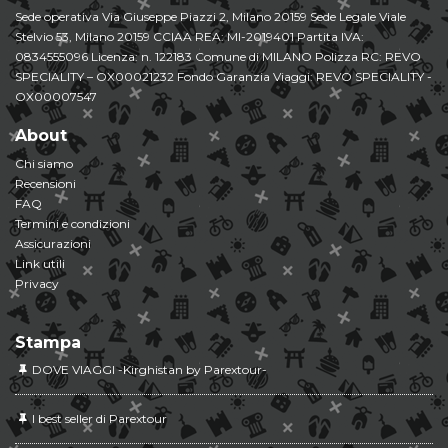
Sede operativa Via Giuseppe Piazzi 2, Milano 20159 Sede Legale Viale
Stelvio 53, Milano 20159 CCIAA REA: MI-2019401 Partita IVA:
0834555096 Licenza: n. 122183 Comune di MILANO Polizza RC: REVO
SPECIALITY – OX00021232 Fondo Garanzia Viaggi: REVO SPECIALITY -
OX00007547
About
Chi siamo
Recensioni
FAQ
Termini e condizioni
Assicurazioni
Link utili
Privacy
Stampa
DOVE VIAGGI -Kirghistan by Parextour-
I best seller di Parextour