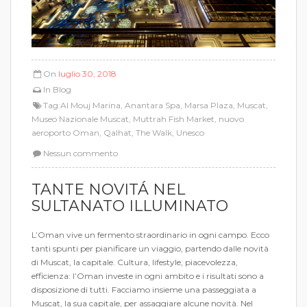
On
luglio 30, 2018
In
Blog
Tag:
Al Mouj Marina
,
Anantara Spa
,
Marsa Plaza
,
Muscat
,
Museo Nazionale Muscat
,
Muttrah Fish Market
,
nuovo
aeroporto Oman
,
Qalhat
,
The Walk
,
Unesco
Nessun commento
TANTE NOVITÁ NEL
SULTANATO ILLUMINATO
L’Oman vive un fermento straordinario in ogni campo. Ecco
tanti spunti per pianificare un viaggio, partendo dalle novità
di Muscat, la capitale. Cultura, lifestyle, piacevolezza,
efficienza: l’Oman investe in ogni ambito e i risultati sono a
disposizione di tutti. Facciamo insieme una passeggiata a
Muscat, la sua capitale, per assaggiare alcune novità. Nel