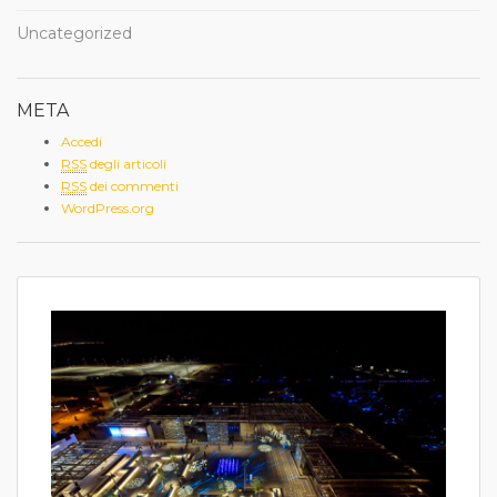
Uncategorized
META
Accedi
RSS
degli articoli
RSS
dei commenti
WordPress.org