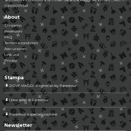
OX00007547
About
Chi siamo
Recensioni
FAQ
Termini e condizioni
Assicurazioni
Link utili
Privacy
Stampa
DOVE VIAGGI -Kirghistan by Parextour-
I best seller di Parextour
Parextour è specializzazione
Newsletter