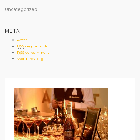
Uncategorized
META
Accedi
RSS
degli articoli
RSS
dei commenti
WordPress.org