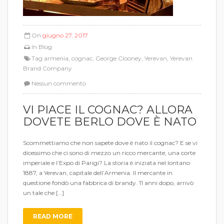
On
giugno 27, 2017
In
Blog
Tag:
armenia
,
cognac
,
George Clooney
,
Yerevan
,
Yerevan
Brand Company
Nessun commento
VI PIACE IL COGNAC? ALLORA
DOVETE BERLO DOVE È NATO
Scommettiamo che non sapete dove è nato il cognac? E se vi
dicessimo che ci sono di mezzo un ricco mercante, una corte
imperiale e l’Expo di Parigi? La storia è iniziata nel lontano
1887, a Yerevan, capitale dell’Armenia. Il mercante in
questione fondò una fabbrica di brandy. 11 anni dopo, arrivò
un tale che […]
READ MORE