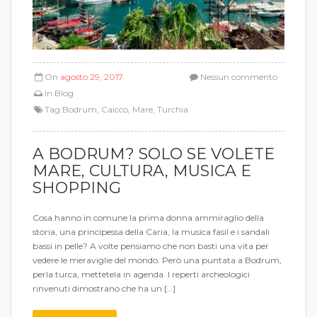
On
agosto 29, 2017
Nessun commento
In
Blog
Tag:
Bodrum
,
Caicco
,
Mare
,
Turchia
A BODRUM? SOLO SE VOLETE
MARE, CULTURA, MUSICA E
SHOPPING
Cosa hanno in comune la prima donna ammiraglio della
storia, una principessa della Caria, la musica fasil e i sandali
bassi in pelle? A volte pensiamo che non basti una vita per
vedere le meraviglie del mondo. Però una puntata a Bodrum,
perla turca, mettetela in agenda. I reperti archeologici
rinvenuti dimostrano che ha un […]