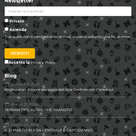
Newsletter
Privato
Azienda
Tranquillo non ti tempestiamo di mail, inviamo soltanto una NL al mese
:)
ISCRIVITI
Accetto la
Privacy Policy
Blog
gennaio 9, 2026
Kirghizistan: il cuore selvaggio dell’Asia Centrale con Parextour
marzo 21, 2024
TEHRAN TIPS, ALTRO CHE TRANSITO
marzo 20, 2024
IL 21 MARZO IN ASIA CENTRALE È CAPODANNO