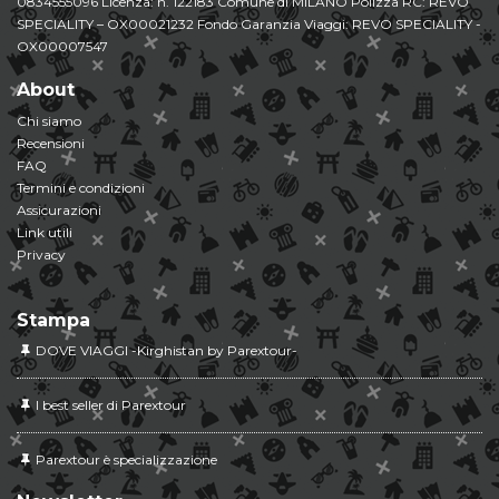
0834555096 Licenza: n. 122183 Comune di MILANO Polizza RC: REVO
SPECIALITY – OX00021232 Fondo Garanzia Viaggi: REVO SPECIALITY -
OX00007547
About
Chi siamo
Recensioni
FAQ
Termini e condizioni
Assicurazioni
Link utili
Privacy
Stampa
DOVE VIAGGI -Kirghistan by Parextour-
I best seller di Parextour
Parextour è specializzazione