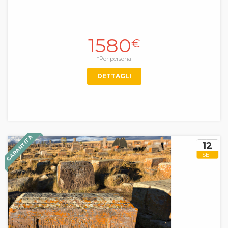
1580
€
*Per persona
DETTAGLI
GARANTITA
12
SET