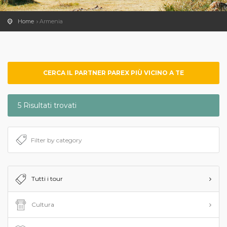
Home
Armenia
CERCA IL PARTNER PAREX PIÙ VICINO A TE
5 Risultati trovati
Tutti i tour
Cultura