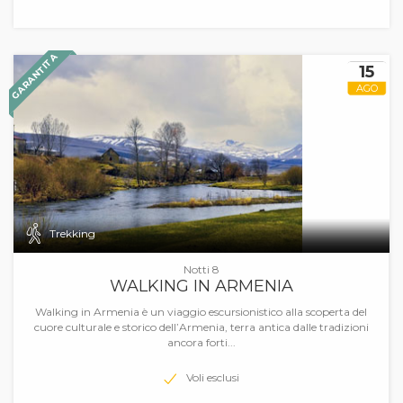
GARANTITA
15
AGO
Trekking
Notti 8
WALKING IN ARMENIA
Walking in Armenia è un viaggio escursionistico alla scoperta del
cuore culturale e storico dell’Armenia, terra antica dalle tradizioni
ancora forti...
Voli esclusi