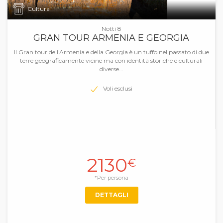
Cultura
Notti 8
GRAN TOUR ARMENIA E GEORGIA
Il Gran tour dell'Armenia e della Georgia è un tuffo nel passato di due
terre geograficamente vicine ma con identità storiche e culturali
diverse...
Voli esclusi
2130
€
*Per persona
DETTAGLI