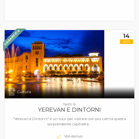
GARANTITA
14
AGO
Cultura
Notti 6
YEREVAN E DINTORNI
"Yerevan e Dintorni" è un tour per visitare con più calma questa
sorprendente capitale e...
Voli esclusi