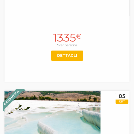
1335
€
*Per persona
DETTAGLI
GARANTITA
05
SET