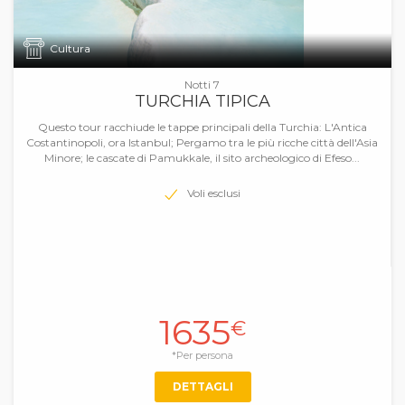
Cultura
Notti 7
TURCHIA TIPICA
Questo tour racchiude le tappe principali della Turchia: L'Antica
Costantinopoli, ora Istanbul; Pergamo tra le più ricche città dell'Asia
Minore; le cascate di Pamukkale, il sito archeologico di Efeso...
Voli esclusi
1635
€
*Per persona
DETTAGLI