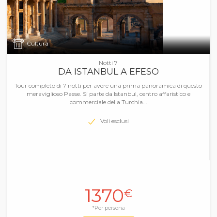
Cultura
Notti 7
DA ISTANBUL A EFESO
Tour completo di 7 notti per avere una prima panoramica di questo
meraviglioso Paese. Si parte da Istanbul, centro affaristico e
commerciale della Turchia...
Voli esclusi
1370
€
*Per persona