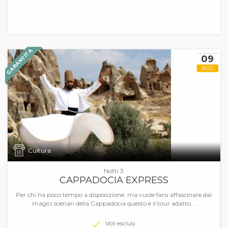
GARANTITA
09
AGO
Cultura
Notti 3
CAPPADOCIA EXPRESS
Per chi ha poco tempo a disposizione, ma vuole farsi affascinare dai
magici scenari della Cappadocia questo è il tour adatto...
Voli esclusi