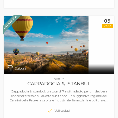
GARANTITA
09
AGO
Cultura
Notti 7
CAPPADOCIA & ISTANBUL
Cappadocia & Istanbul: un tour di 7 notti adatto per chi desidera
concentrarsi solo su queste due tappe. La suggestiva regione dei
Camini delle Fate e la capitale industriale, finanziaria e culturale....
Voli esclusi