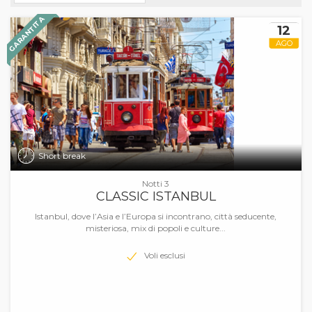
GARANTITA
12
AGO
Short break
Notti 3
CLASSIC ISTANBUL
Istanbul, dove l’Asia e l’Europa si incontrano, città seducente,
misteriosa, mix di popoli e culture...
Voli esclusi