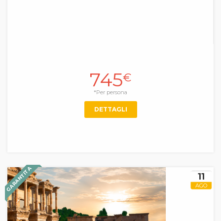
745
€
*Per persona
DETTAGLI
GARANTITA
11
AGO