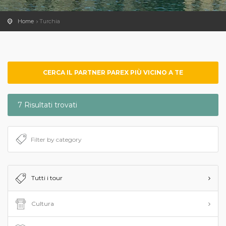
Home
Turchia
CERCA IL PARTNER PAREX PIÙ VICINO A TE
7 Risultati trovati
Tutti i tour
Cultura