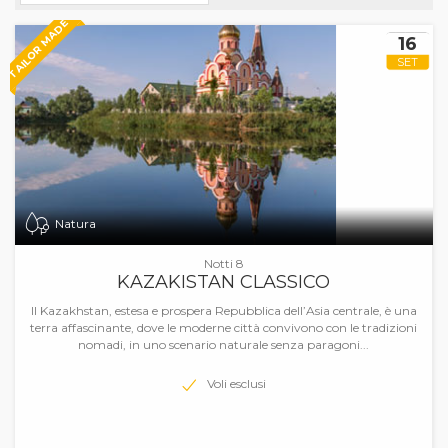
TAILOR MADE
16
SET
Natura
Notti 8
KAZAKISTAN CLASSICO
Il Kazakhstan, estesa e prospera Repubblica dell’Asia centrale, è una
terra affascinante, dove le moderne città convivono con le tradizioni
nomadi, in uno scenario naturale senza paragoni...
Voli esclusi