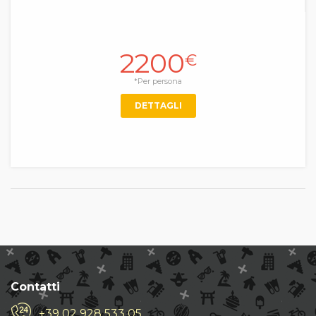
2200
€
*Per persona
DETTAGLI
Contatti
+39 02 928 533 05