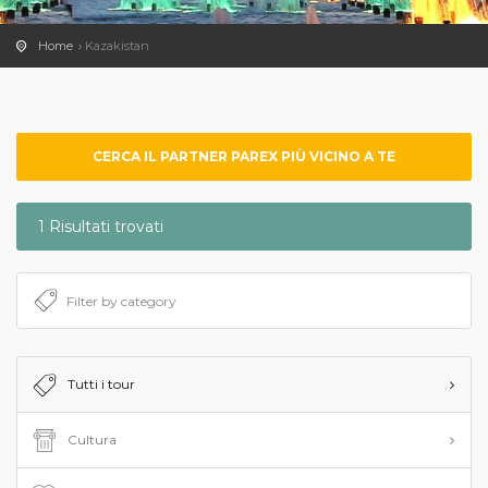
Home
Kazakistan
CERCA IL PARTNER PAREX PIÙ VICINO A TE
1 Risultati trovati
Tutti i tour
Cultura