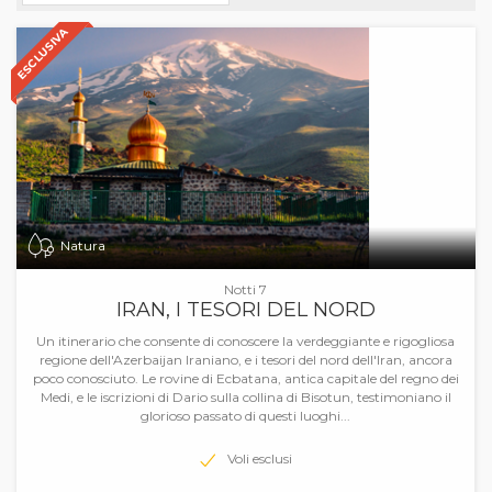
ESCLUSIVA
Natura
Notti 7
IRAN, I TESORI DEL NORD
Un itinerario che consente di conoscere la verdeggiante e rigogliosa
regione dell'Azerbaijan Iraniano, e i tesori del nord dell'Iran, ancora
poco conosciuto. Le rovine di Ecbatana, antica capitale del regno dei
Medi, e le iscrizioni di Dario sulla collina di Bisotun, testimoniano il
glorioso passato di questi luoghi...
Voli esclusi