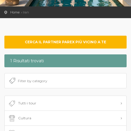
Home
Iran
CERCA IL PARTNER PAREX PIÙ VICINO A TE
1 Risultati trovati
Tutti i tour
Cultura