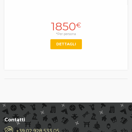
1850
€
*Per persona
DETTAGLI
Contatti
+39 02 928 533 05