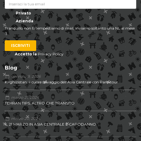
Privato
Azienda
Tranquillo non ti tempestiamo di mail, inviamo soltanto una NL al mese
:)
ISCRIVITI
Accetto la
Privacy Policy
Blog
gennaio 9, 2026
Kirghizistan: il cuore selvaggio dell’Asia Centrale con Parextour
marzo 21, 2024
TEHRAN TIPS, ALTRO CHE TRANSITO
marzo 20, 2024
IL 21 MARZO IN ASIA CENTRALE È CAPODANNO