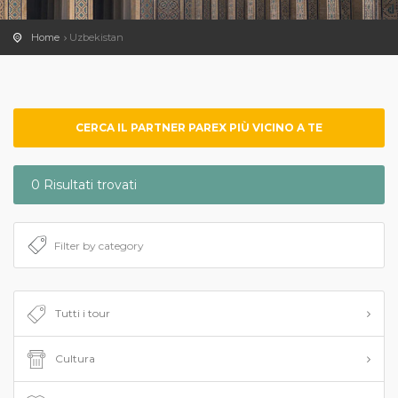
Home
Uzbekistan
CERCA IL PARTNER PAREX PIÙ VICINO A TE
0 Risultati trovati
Tutti i tour
Cultura