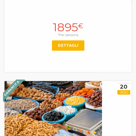
1895
€
*Per persona
DETTAGLI
GARANTITA
20
AGO