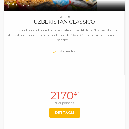
Cultura
Notti 8
UZBEKISTAN CLASSICO
Un tour che racchiude tutte le visite imperdibili dell’Uzbekistan, lo
stato storicamente più importante dell’Asia Centrale. Ripercorrerete i
sentieri...
Voli esclusi
2170
€
*Per persona
DETTAGLI