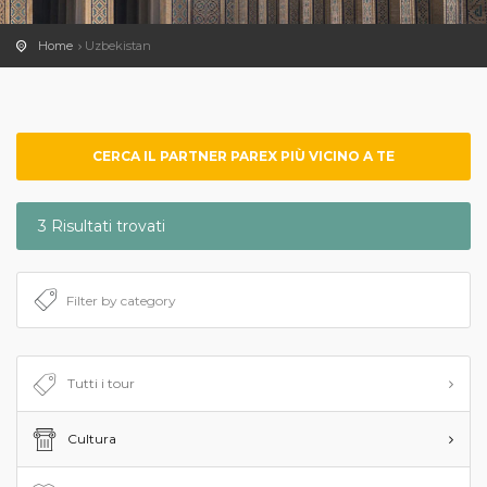
Home
Uzbekistan
CERCA IL PARTNER PAREX PIÙ VICINO A TE
3 Risultati trovati
Tutti i tour
Cultura