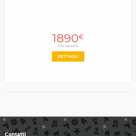
1890
€
*Per persona
DETTAGLI
Contatti