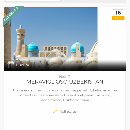
GARANTITA
16
SET
Cultura
Notti 7
MERAVIGLIOSO UZBEKISTAN
Un itinerario che tocca le principali tappe dell’Uzbekistan e che
consente di conoscere aspetti inediti del paese: Tashkent,
Samarcanda, Bukhara, Khiva.
Voli esclusi