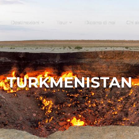
Destinazioni
Tour
Dicono di noi
Chi s
TURKMENISTAN