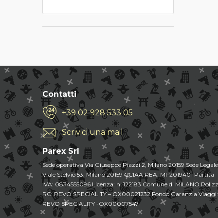
Contatti
+39 02 928 533 05
Scrivici una mail
Parex Srl
Sede operativa Via Giuseppe Piazzi 2, Milano 20159 Sede Legale
Viale Stelvio 53, Milano 20159 CCIAA REA: MI-2019401 Partita
IVA: 0834555096 Licenza: n. 122183 Comune di MILANO Poliz
RC: REVO SPECIALITY – OX00021232 Fondo Garanzia Viaggi:
REVO SPECIALITY -OX00007547