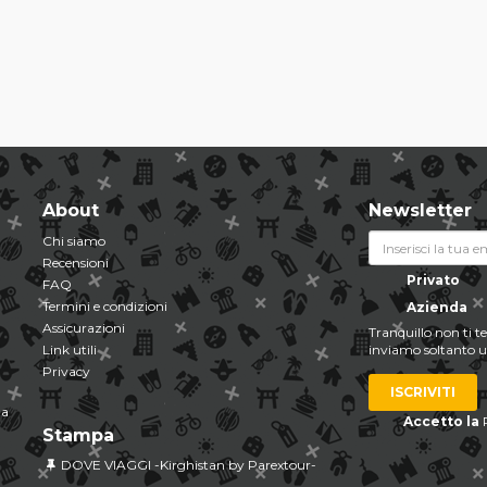
About
Newsletter
Chi siamo
Recensioni
Privato
FAQ
Termini e condizioni
Azienda
Assicurazioni
Tranquillo non ti 
Link utili
inviamo soltanto u
Privacy
ISCRIVITI
za
Accetto la
Stampa
DOVE VIAGGI -Kirghistan by Parextour-