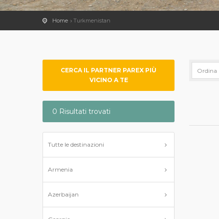
Home
Turkmenistan
CERCA IL PARTNER PAREX PIÙ
VICINO A TE
0 Risultati trovati
Tutte le destinazioni
Armenia
Azerbaijan