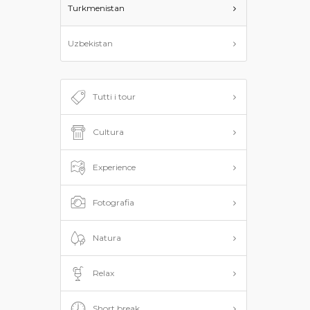
Turkmenistan
Uzbekistan
Tutti i tour
Cultura
Experience
Fotografia
Natura
Relax
Short break