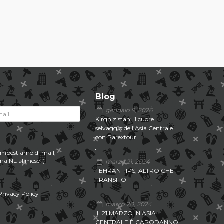
Blog
gennaio 9, 2026
Kirghizistan: il cuore
selvaggio dell’Asia Centrale
con Parextour
tempestiamo di mail,
na NL al mese :)
marzo 21, 2024
TEHRAN TIPS, ALTRO CHE
TRANSITO
Privacy Policy
marzo 20, 2024
IL 21 MARZO IN ASIA
CENTRALE È CAPODANNO