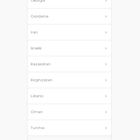
Georgia
Giordania
Iran
Israele
Kazakistan
Kirghizistan
Libano
Oman
Turchia